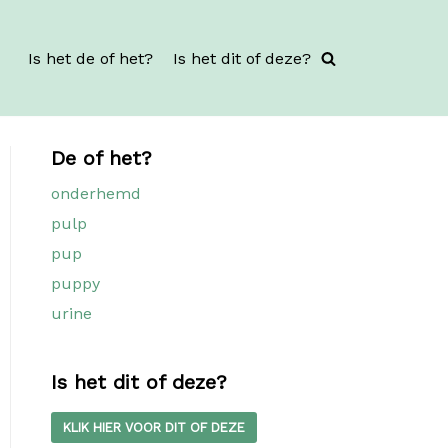
Is het de of het?
Is het dit of deze?
De of het?
onderhemd
pulp
pup
puppy
urine
Is het dit of deze?
KLIK HIER VOOR DIT OF DEZE