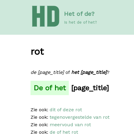
Meteen
Het of de?
naar
de
Is het de of het?
inhoud
rot
de [page_title]
of
het [page_title]
?
De of het
[page_title]
Zie ook:
dit of deze rot
Zie ook:
tegenovergestelde van rot
Zie ook:
meervoud van rot
Zie ook:
de of het rot