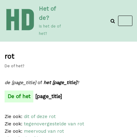
Meteen
Het of
naar
de?
de
Is het de of
inhoud
het?
rot
De of het?
de [page_title]
of
het [page_title]
?
De of het
[page_title]
Zie ook:
dit of deze rot
Zie ook:
tegenovergestelde van rot
Zie ook:
meervoud van rot