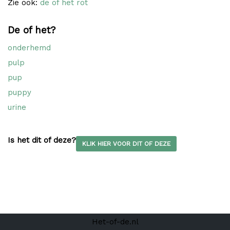
Zie ook:
de of het rot
De of het?
onderhemd
pulp
pup
puppy
urine
Is het dit of deze?
KLIK HIER VOOR DIT OF DEZE
Het-of-de.nl