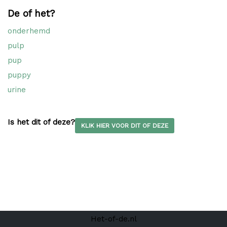
De of het?
onderhemd
pulp
pup
puppy
urine
Is het dit of deze?
KLIK HIER VOOR DIT OF DEZE
Het-of-de.nl