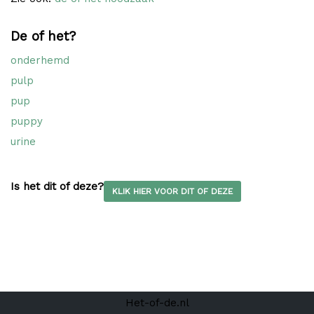
De of het?
onderhemd
pulp
pup
puppy
urine
Is het dit of deze?
KLIK HIER VOOR DIT OF DEZE
Het-of-de.nl