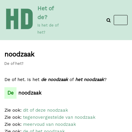
Meteen
Het of
naar
de?
de
Is het de of
inhoud
het?
noodzaak
De of het?
De of het. Is het
de noodzaak
of
het noodzaak
?
De
noodzaak
Zie ook:
dit of deze noodzaak
Zie ook:
tegenovergestelde van noodzaak
Zie ook:
meervoud van noodzaak
Zie ook:
de of het noodzaak