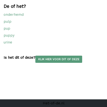
De of het?
onderhemd
pulp
pup
puppy
urine
Is het dit of deze?
KLIK HIER VOOR DIT OF DEZE
Het-of-de.nl