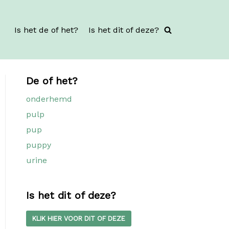
Is het de of het?
Is het dit of deze?
De of het?
onderhemd
pulp
pup
puppy
urine
Is het dit of deze?
KLIK HIER VOOR DIT OF DEZE