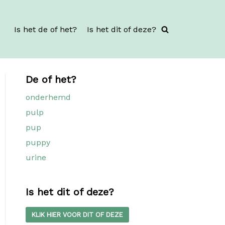
Is het de of het?
Is het dit of deze?
De of het?
onderhemd
pulp
pup
puppy
urine
Is het dit of deze?
KLIK HIER VOOR DIT OF DEZE