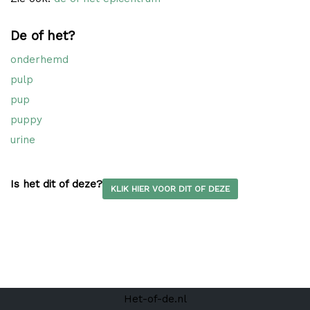
De of het?
onderhemd
pulp
pup
puppy
urine
Is het dit of deze?
KLIK HIER VOOR DIT OF DEZE
Het-of-de.nl