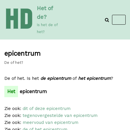
Meteen
Het of
naar
de?
de
Is het de of
inhoud
het?
epicentrum
De of het?
De of het. Is het
de epicentrum
of
het epicentrum
?
Het
epicentrum
Zie ook:
dit of deze epicentrum
Zie ook:
tegenovergestelde van epicentrum
Zie ook:
meervoud van epicentrum
Zie ook:
de of het epicentrum