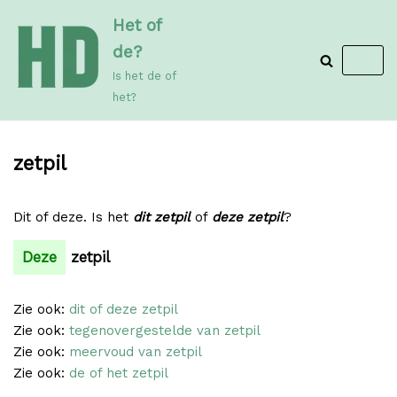
Meteen
Het of
naar
de?
de
Is het de of
inhoud
het?
zetpil
Dit of deze. Is het
dit zetpil
of
deze zetpil
?
Deze
zetpil
Zie ook:
dit of deze zetpil
Zie ook:
tegenovergestelde van zetpil
Zie ook:
meervoud van zetpil
Zie ook:
de of het zetpil