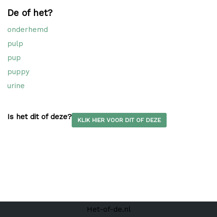
De of het?
onderhemd
pulp
pup
puppy
urine
Is het dit of deze?
KLIK HIER VOOR DIT OF DEZE
Het-of-de.nl