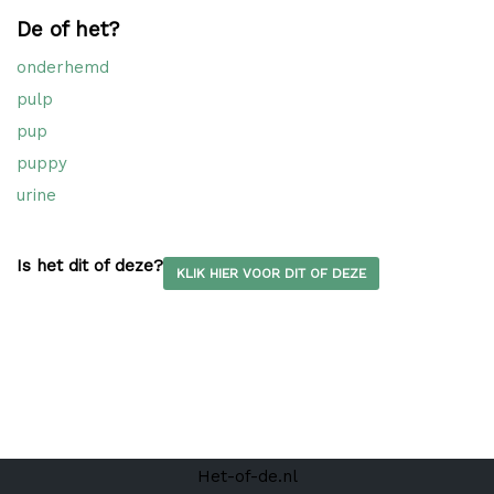
De of het?
onderhemd
pulp
pup
puppy
urine
Is het dit of deze?
KLIK HIER VOOR DIT OF DEZE
Het-of-de.nl