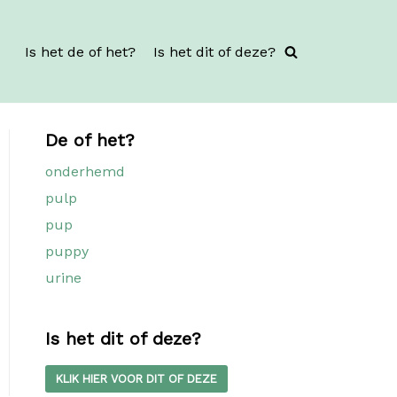
Is het de of het?
Is het dit of deze?
De of het?
onderhemd
pulp
pup
puppy
urine
Is het dit of deze?
KLIK HIER VOOR DIT OF DEZE