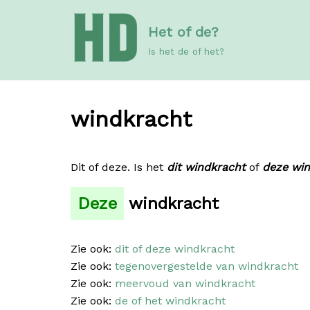
Meteen
Het of de?
naar
de
Is het de of het?
inhoud
windkracht
Dit of deze. Is het
dit windkracht
of
deze wi
Deze
windkracht
Zie ook:
dit of deze windkracht
Zie ook:
tegenovergestelde van windkracht
Zie ook:
meervoud van windkracht
Zie ook:
de of het windkracht