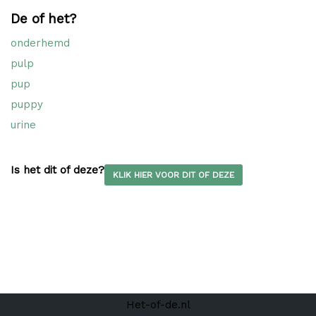
De of het?
onderhemd
pulp
pup
puppy
urine
Is het dit of deze?
KLIK HIER VOOR DIT OF DEZE
Het-of-de.nl