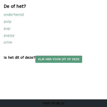
De of het?
onderhemd
pulp
pup
puppy
urine
Is het dit of deze?
KLIK HIER VOOR DIT OF DEZE
Het-of-de.nl