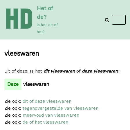
Meteen
Het of
naar
de?
de
Is het de of
inhoud
het?
vleeswaren
Dit of deze. Is het
dit vleeswaren
of
deze vleeswaren
?
Deze
vleeswaren
Zie ook:
dit of deze vleeswaren
Zie ook:
tegenovergestelde van vleeswaren
Zie ook:
meervoud van vleeswaren
Zie ook:
de of het vleeswaren