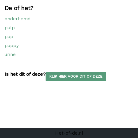
De of het?
onderhemd
pulp
pup
puppy
urine
Is het dit of deze?
KLIK HIER VOOR DIT OF DEZE
Het-of-de.nl