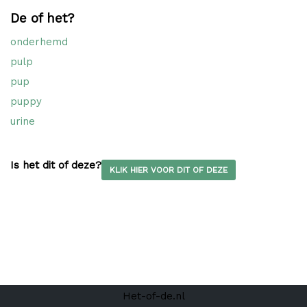
De of het?
onderhemd
pulp
pup
puppy
urine
Is het dit of deze?
KLIK HIER VOOR DIT OF DEZE
Het-of-de.nl