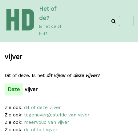
Meteen
Het of
naar
de?
de
Is het de of
inhoud
het?
vijver
Dit of deze. Is het
dit vijver
of
deze vijver
?
Deze
vijver
Zie ook:
dit of deze vijver
Zie ook:
tegenovergestelde van vijver
Zie ook:
meervoud van vijver
Zie ook:
de of het vijver