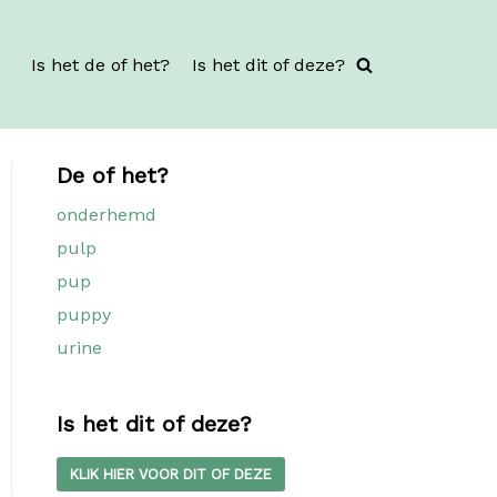
Is het de of het?
Is het dit of deze?
De of het?
onderhemd
pulp
pup
puppy
urine
Is het dit of deze?
KLIK HIER VOOR DIT OF DEZE