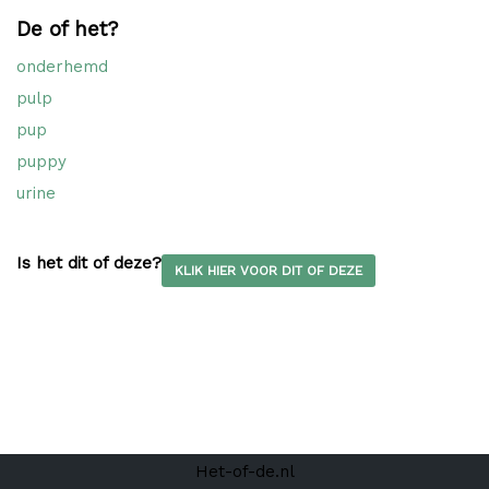
De of het?
onderhemd
pulp
pup
puppy
urine
Is het dit of deze?
KLIK HIER VOOR DIT OF DEZE
Het-of-de.nl