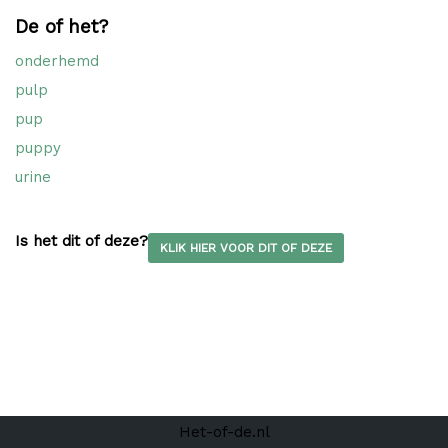
De of het?
onderhemd
pulp
pup
puppy
urine
Is het dit of deze?
KLIK HIER VOOR DIT OF DEZE
Het-of-de.nl