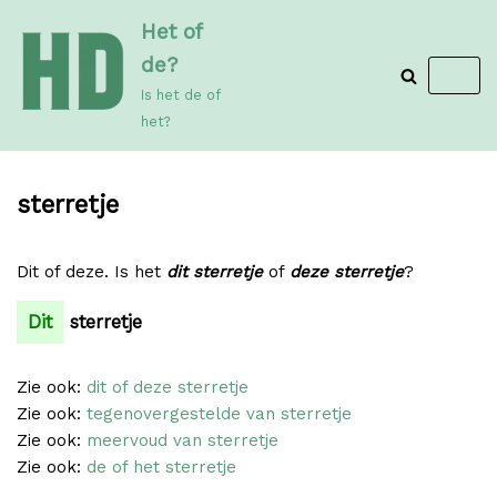
Meteen
Het of
naar
de?
de
Is het de of
inhoud
het?
sterretje
Dit of deze. Is het
dit sterretje
of
deze sterretje
?
Dit
sterretje
Zie ook:
dit of deze sterretje
Zie ook:
tegenovergestelde van sterretje
Zie ook:
meervoud van sterretje
Zie ook:
de of het sterretje