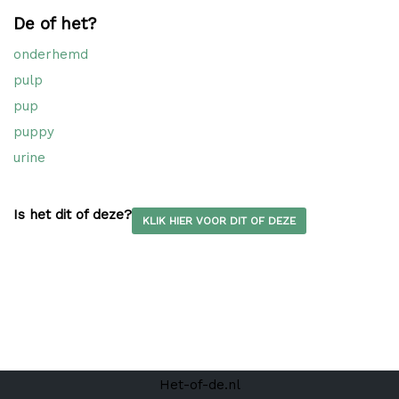
De of het?
onderhemd
pulp
pup
puppy
urine
Is het dit of deze?
KLIK HIER VOOR DIT OF DEZE
Het-of-de.nl