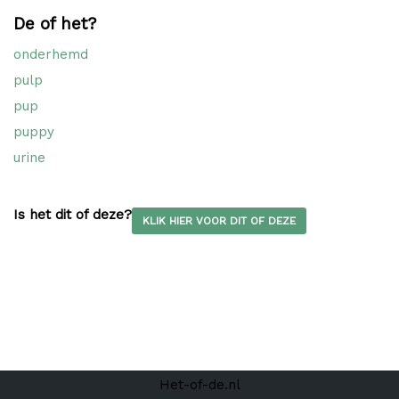
De of het?
onderhemd
pulp
pup
puppy
urine
Is het dit of deze?
KLIK HIER VOOR DIT OF DEZE
Het-of-de.nl