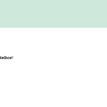
telbos
?