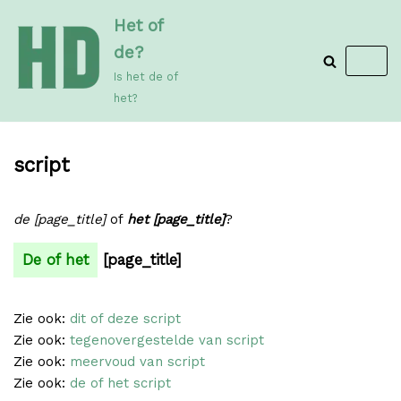
Meteen
Het of
naar
de?
de
Is het de of
inhoud
het?
script
de [page_title]
of
het [page_title]
?
De of het
[page_title]
Zie ook:
dit of deze script
Zie ook:
tegenovergestelde van script
Zie ook:
meervoud van script
Zie ook:
de of het script