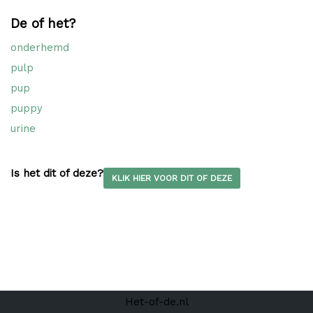
De of het?
onderhemd
pulp
pup
puppy
urine
Is het dit of deze?
KLIK HIER VOOR DIT OF DEZE
Het-of-de.nl