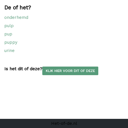
De of het?
onderhemd
pulp
pup
puppy
urine
Is het dit of deze?
KLIK HIER VOOR DIT OF DEZE
Het-of-de.nl