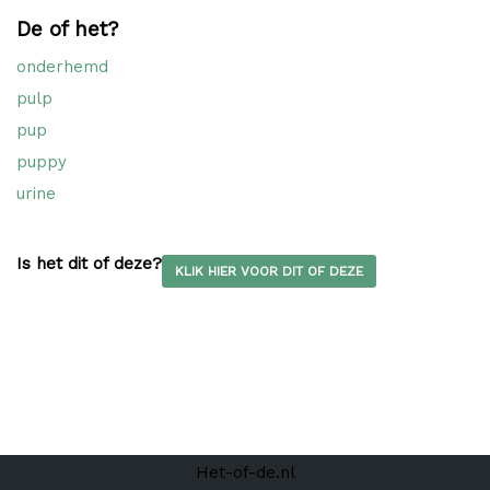
De of het?
onderhemd
pulp
pup
puppy
urine
Is het dit of deze?
KLIK HIER VOOR DIT OF DEZE
Het-of-de.nl