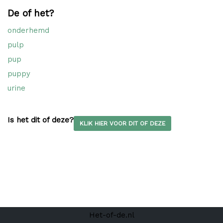
De of het?
onderhemd
pulp
pup
puppy
urine
Is het dit of deze?
KLIK HIER VOOR DIT OF DEZE
Het-of-de.nl