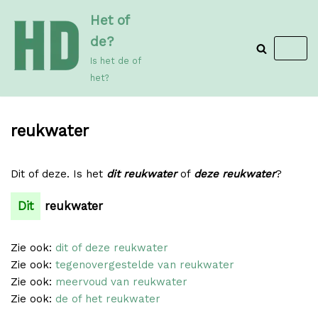
Meteen
Het of
naar
de?
de
Is het de of
inhoud
het?
reukwater
Dit of deze. Is het
dit reukwater
of
deze reukwater
?
Dit
reukwater
Zie ook:
dit of deze reukwater
Zie ook:
tegenovergestelde van reukwater
Zie ook:
meervoud van reukwater
Zie ook:
de of het reukwater