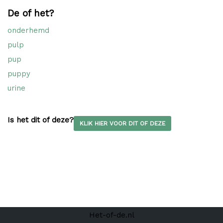
De of het?
onderhemd
pulp
pup
puppy
urine
Is het dit of deze?
KLIK HIER VOOR DIT OF DEZE
Het-of-de.nl