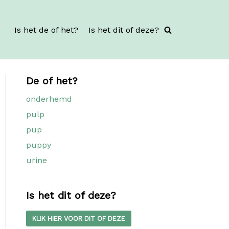
Is het de of het?
Is het dit of deze?
De of het?
onderhemd
pulp
pup
puppy
urine
Is het dit of deze?
KLIK HIER VOOR DIT OF DEZE