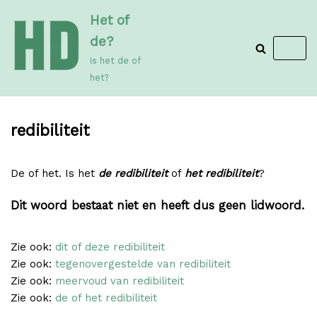
Meteen
Het of
naar
de?
de
Is het de of
inhoud
het?
redibiliteit
De of het. Is het
de redibiliteit
of
het redibiliteit
?
Dit woord bestaat niet en heeft dus geen lidwoord.
Zie ook:
dit of deze redibiliteit
Zie ook:
tegenovergestelde van redibiliteit
Zie ook:
meervoud van redibiliteit
Zie ook:
de of het redibiliteit