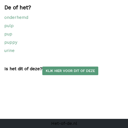
De of het?
onderhemd
pulp
pup
puppy
urine
Is het dit of deze?
KLIK HIER VOOR DIT OF DEZE
Het-of-de.nl