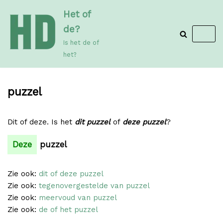
Meteen
Het of
naar
de?
de
Is het de of
inhoud
het?
puzzel
Dit of deze. Is het
dit puzzel
of
deze puzzel
?
Deze
puzzel
Zie ook:
dit of deze puzzel
Zie ook:
tegenovergestelde van puzzel
Zie ook:
meervoud van puzzel
Zie ook:
de of het puzzel