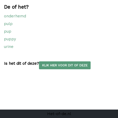
De of het?
onderhemd
pulp
pup
puppy
urine
Is het dit of deze?
KLIK HIER VOOR DIT OF DEZE
Het-of-de.nl