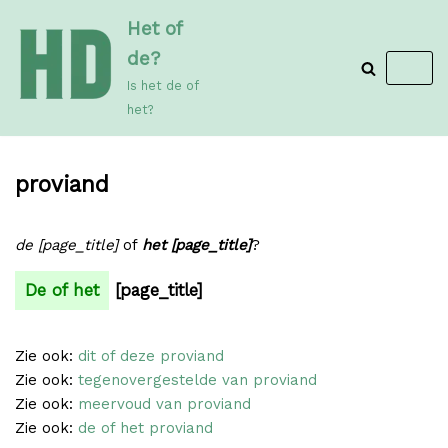
Meteen
Het of
naar
de?
de
Is het de of
inhoud
het?
proviand
de [page_title]
of
het [page_title]
?
De of het
[page_title]
Zie ook:
dit of deze proviand
Zie ook:
tegenovergestelde van proviand
Zie ook:
meervoud van proviand
Zie ook:
de of het proviand