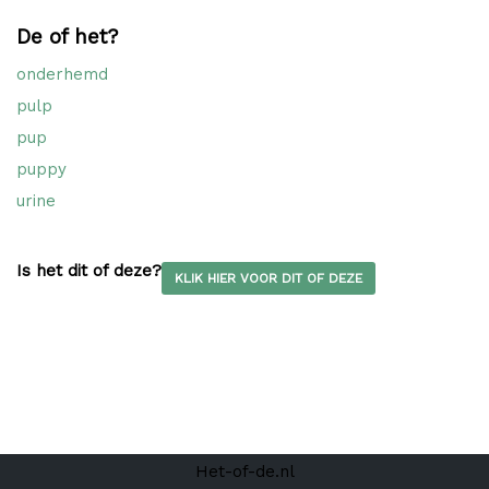
De of het?
onderhemd
pulp
pup
puppy
urine
Is het dit of deze?
KLIK HIER VOOR DIT OF DEZE
Het-of-de.nl