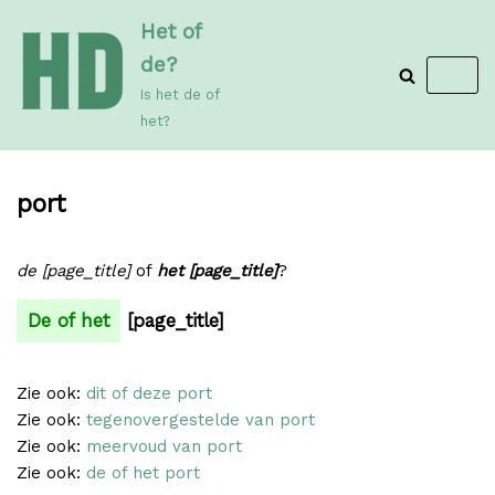
Meteen
Het of
naar
de?
de
Is het de of
inhoud
het?
port
de [page_title]
of
het [page_title]
?
De of het
[page_title]
Zie ook:
dit of deze port
Zie ook:
tegenovergestelde van port
Zie ook:
meervoud van port
Zie ook:
de of het port