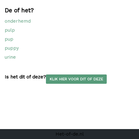
De of het?
onderhemd
pulp
pup
puppy
urine
Is het dit of deze?
KLIK HIER VOOR DIT OF DEZE
Het-of-de.nl