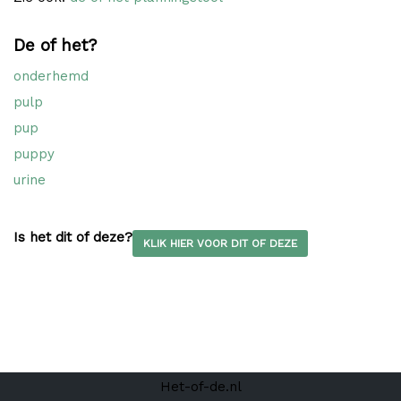
De of het?
onderhemd
pulp
pup
puppy
urine
Is het dit of deze?
KLIK HIER VOOR DIT OF DEZE
Het-of-de.nl