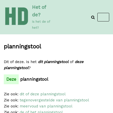
Meteen
Het of
naar
de?
de
Is het de of
inhoud
het?
planningstool
Dit of deze. Is het
dit planningstool
of
deze
planningstool
?
Deze
planningstool
Zie ook:
dit of deze planningstool
Zie ook:
tegenovergestelde van planningstool
Zie ook:
meervoud van planningstool
Zie ook:
de of het planningstool