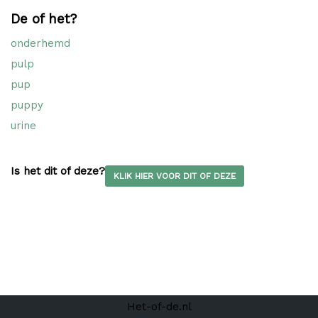
De of het?
onderhemd
pulp
pup
puppy
urine
Is het dit of deze?
KLIK HIER VOOR DIT OF DEZE
Het-of-de.nl