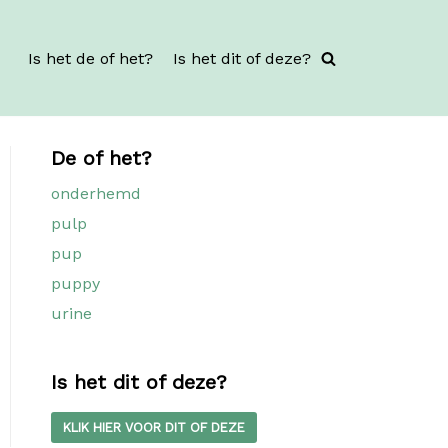
Is het de of het?
Is het dit of deze?
De of het?
onderhemd
pulp
pup
puppy
urine
Is het dit of deze?
KLIK HIER VOOR DIT OF DEZE