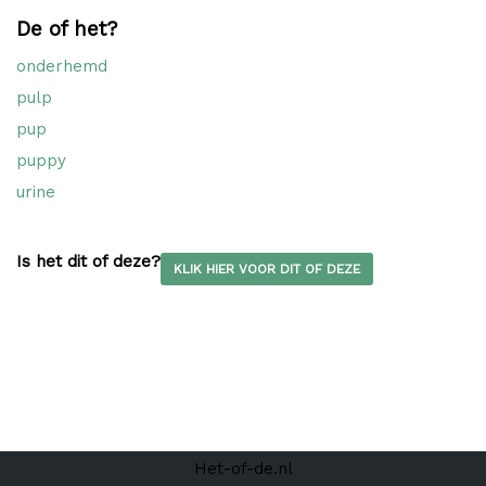
De of het?
onderhemd
pulp
pup
puppy
urine
Is het dit of deze?
KLIK HIER VOOR DIT OF DEZE
Het-of-de.nl