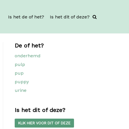
Is het de of het?
Is het dit of deze?
De of het?
onderhemd
pulp
pup
puppy
urine
Is het dit of deze?
KLIK HIER VOOR DIT OF DEZE