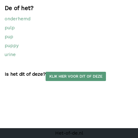
De of het?
onderhemd
pulp
pup
puppy
urine
Is het dit of deze?
KLIK HIER VOOR DIT OF DEZE
Het-of-de.nl