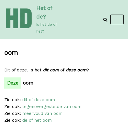
Meteen
Het of
naar
de?
de
Is het de of
inhoud
het?
oom
Dit of deze. Is het
dit oom
of
deze oom
?
Deze
oom
Zie ook:
dit of deze oom
Zie ook:
tegenovergestelde van oom
Zie ook:
meervoud van oom
Zie ook:
de of het oom