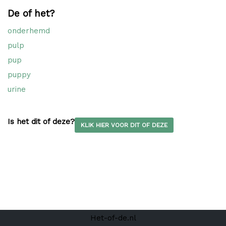
De of het?
onderhemd
pulp
pup
puppy
urine
Is het dit of deze?
KLIK HIER VOOR DIT OF DEZE
Het-of-de.nl