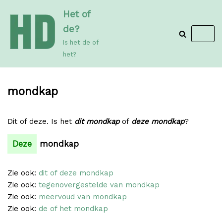
Meteen
Het of
naar
de?
de
Is het de of
inhoud
het?
mondkap
Dit of deze. Is het
dit mondkap
of
deze mondkap
?
Deze
mondkap
Zie ook:
dit of deze mondkap
Zie ook:
tegenovergestelde van mondkap
Zie ook:
meervoud van mondkap
Zie ook:
de of het mondkap