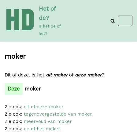
Meteen
Het of
naar
de?
de
Is het de of
inhoud
het?
moker
Dit of deze. Is het
dit moker
of
deze moker
?
Deze
moker
Zie ook:
dit of deze moker
Zie ook:
tegenovergestelde van moker
Zie ook:
meervoud van moker
Zie ook:
de of het moker