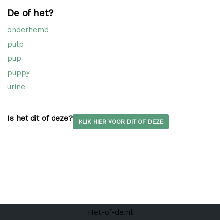
De of het?
onderhemd
pulp
pup
puppy
urine
Is het dit of deze?
KLIK HIER VOOR DIT OF DEZE
Het-of-de.nl