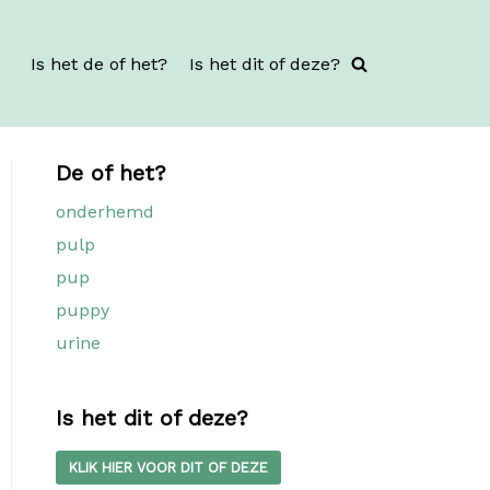
Is het de of het?
Is het dit of deze?
De of het?
onderhemd
pulp
pup
puppy
urine
Is het dit of deze?
KLIK HIER VOOR DIT OF DEZE