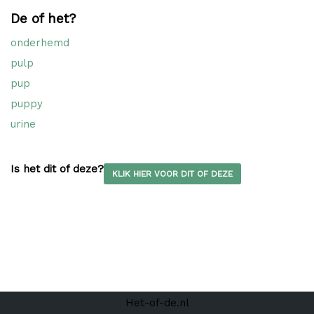
De of het?
onderhemd
pulp
pup
puppy
urine
Is het dit of deze?
KLIK HIER VOOR DIT OF DEZE
Het-of-de.nl