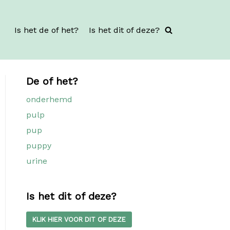
Is het de of het?
Is het dit of deze?
De of het?
onderhemd
pulp
pup
puppy
urine
Is het dit of deze?
KLIK HIER VOOR DIT OF DEZE