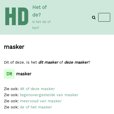
Meteen
Het of
naar
de?
de
Is het de of
inhoud
het?
masker
Dit of deze. Is het
dit masker
of
deze masker
?
Dit
masker
Zie ook:
dit of deze masker
Zie ook:
tegenovergestelde van masker
Zie ook:
meervoud van masker
Zie ook:
de of het masker