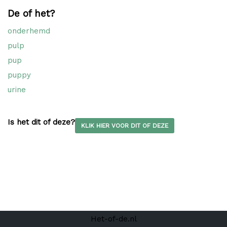
De of het?
onderhemd
pulp
pup
puppy
urine
Is het dit of deze?
KLIK HIER VOOR DIT OF DEZE
Het-of-de.nl