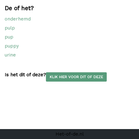
De of het?
onderhemd
pulp
pup
puppy
urine
Is het dit of deze?
KLIK HIER VOOR DIT OF DEZE
Het-of-de.nl