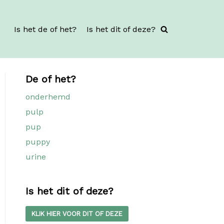
Is het de of het?
Is het dit of deze?
De of het?
onderhemd
pulp
pup
puppy
urine
Is het dit of deze?
KLIK HIER VOOR DIT OF DEZE