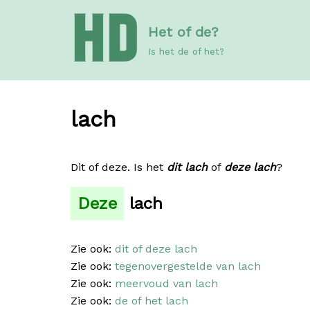
Meteen
Het of de?
naar
de
Is het de of het?
inhoud
lach
Dit of deze. Is het
dit lach
of
deze lach
?
Deze
lach
Zie ook:
dit of deze lach
Zie ook:
tegenovergestelde van lach
Zie ook:
meervoud van lach
Zie ook:
de of het lach