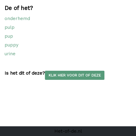
De of het?
onderhemd
pulp
pup
puppy
urine
Is het dit of deze?
KLIK HIER VOOR DIT OF DEZE
Het-of-de.nl