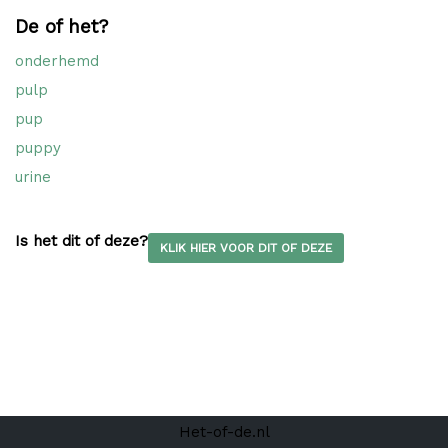
De of het?
onderhemd
pulp
pup
puppy
urine
Is het dit of deze?
KLIK HIER VOOR DIT OF DEZE
Het-of-de.nl