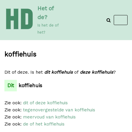
Meteen
Het of
naar
de?
de
Is het de of
inhoud
het?
koffiehuis
Dit of deze. Is het
dit koffiehuis
of
deze koffiehuis
?
Dit
koffiehuis
Zie ook:
dit of deze koffiehuis
Zie ook:
tegenovergestelde van koffiehuis
Zie ook:
meervoud van koffiehuis
Zie ook:
de of het koffiehuis