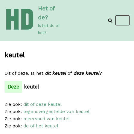
Meteen
Het of
naar
de?
de
Is het de of
inhoud
het?
keutel
Dit of deze. Is het
dit keutel
of
deze keutel
?
Deze
keutel
Zie ook:
dit of deze keutel
Zie ook:
tegenovergestelde van keutel
Zie ook:
meervoud van keutel
Zie ook:
de of het keutel