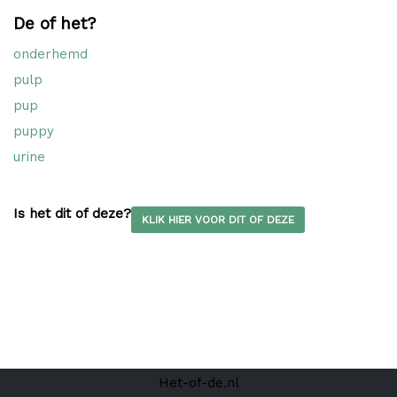
De of het?
onderhemd
pulp
pup
puppy
urine
Is het dit of deze?
KLIK HIER VOOR DIT OF DEZE
Het-of-de.nl