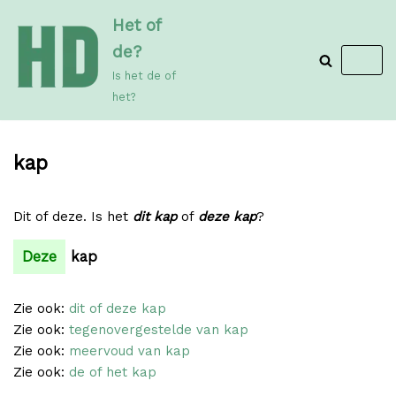
Meteen
Het of
naar
de?
de
Is het de of
inhoud
het?
kap
Dit of deze. Is het
dit kap
of
deze kap
?
Deze
kap
Zie ook:
dit of deze kap
Zie ook:
tegenovergestelde van kap
Zie ook:
meervoud van kap
Zie ook:
de of het kap