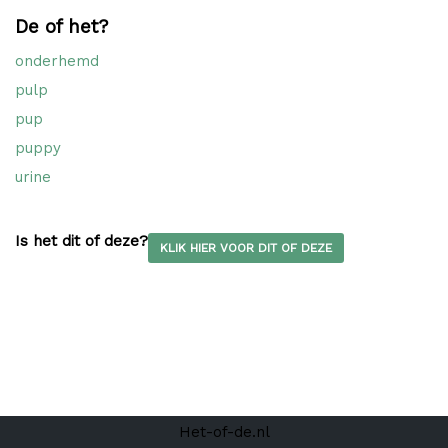
De of het?
onderhemd
pulp
pup
puppy
urine
Is het dit of deze?
KLIK HIER VOOR DIT OF DEZE
Het-of-de.nl