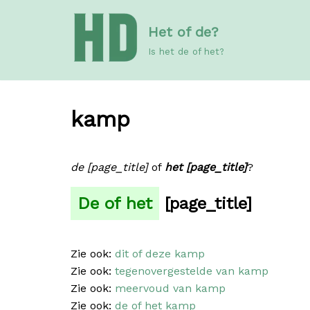
Meteen
Het of de?
naar
de
Is het de of het?
inhoud
kamp
de [page_title]
of
het [page_title]
?
De of het
[page_title]
Zie ook:
dit of deze kamp
Zie ook:
tegenovergestelde van kamp
Zie ook:
meervoud van kamp
Zie ook:
de of het kamp