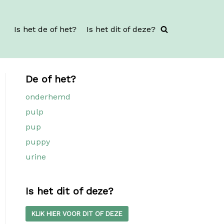
Is het de of het?
Is het dit of deze?
De of het?
onderhemd
pulp
pup
puppy
urine
Is het dit of deze?
KLIK HIER VOOR DIT OF DEZE